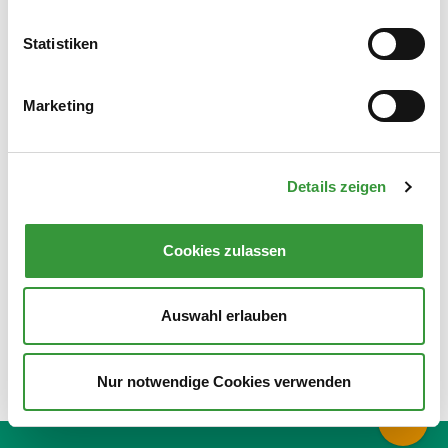
ZURÜCK ZUR ÜBERSICHT
Statistiken
Marketing
KONTAKT
– Der schnellste
Draht zu uns führt über unser
Details zeigen
Online­formular.
Cookies zulassen
LOS GEHT'S
Auswahl erlauben
Nur notwendige Cookies verwenden