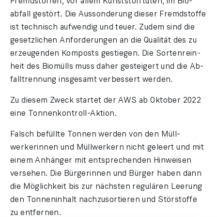
Fremd­stoffen, vor allem Kunst­stoff­tüten, im Bio­
abfall ge­stört. Die Aus­son­der­ung die­ser Fremd­stof­fe
ist tech­nisch auf­wendig und teuer. Zu­dem sind die
ge­setzlichen An­for­der­ungen an die Quali­tät des zu
erzeu­genden Komposts ge­stiegen. Die Sorten­rein­
heit des Bio­mülls muss da­her ge­steigert und die Ab­
fall­tren­nung ins­ge­samt ver­bes­sert wer­den.
Zu diesem Zweck star­tet der AWS ab Oktober 2022
eine Ton­nen­kon­troll-Aktion.
Falsch befül­lte Ton­nen wer­den von den Müll­
werker­innen und Müll­wer­kern nicht ge­leert und mit
einem An­hänger mit ent­sprechenden Hin­weisen
ver­sehen. Die Bürger­in­nen und Bür­ger ha­ben dann
die Möglich­keit bis zur nächs­ten re­gu­lären Leer­ung
den Ton­nen­in­halt nach­zu­sor­tieren und Stör­stof­fe
zu ent­fern­en.