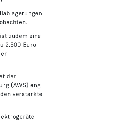
lablager­ungen
eobachten.
 ist zudem eine
zu 2.500 Euro
den
et der
burg (AWS) eng
den verstärkte
ektro­geräte