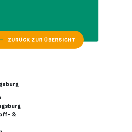
ZURÜCK ZUR ÜBERSICHT
ugsburg
n
ugsburg
off- &
n