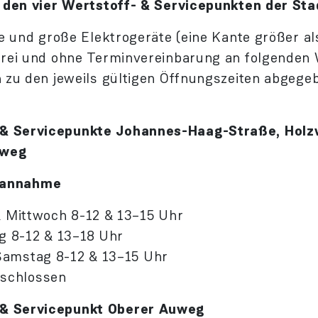
 den vier Wertstoff- & Servicepunkten der St
e und große Elektrogeräte (eine Kante größer a
rei und ohne Termin­vereinbarung an folgenden 
 zu den jeweils gültigen Öffnungs­zeiten abgege
 & Servicepunkte Johannes-Haag-Straße, Hol
lweg
annahme
& Mittwoch 8-12 & 13–15 Uhr
-12 & 13–18 Uhr
mstag 8-12 & 13–15 Uhr
chlossen
 & Servicepunkt Oberer Auweg
​​​​​​