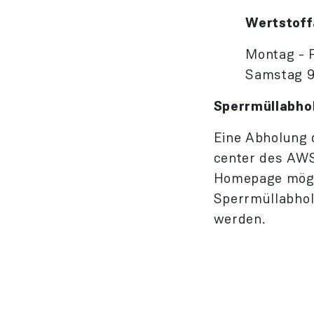
Wertstoff
Montag - Fre
Samstag 9 -
Sperrmüllabho
Eine Abholung 
center des AWS
Home­page mögl
Sperrmüllab­ho
werden.