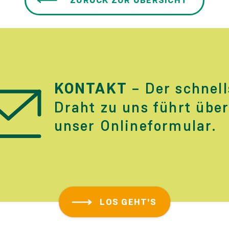
ZURÜCK ZUR ÜBERSICHT
KONTAKT
– Der schnell
Draht zu uns führt übe
unser Online­formular.
LOS GEHT'S