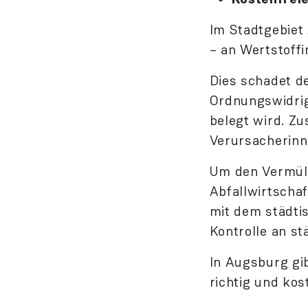
Im Stadtgebiet
– an Wertstoffi
Dies schadet de
Ordnungswidrigk
belegt wird. Zu
Verursacherinn
Um den Vermüll
Abfallwirtscha
mit dem städti
Kontrolle an st
In Augsburg gib
richtig und kos