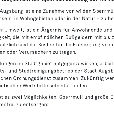
 Augsburg ist eine Zunahme von wilden Sperrmül
nseln, in Wohngebieten oder in der Natur – zu b
r Umwelt, ist ein Ärgernis für Anwohn­ende und
eit, die mit empfind­lichen Bußgeldern mit bis 
sätzlich sind die Kosten für die Ent­sorgung von 
en oder Verur­sachern zu tragen.
ungen im Stadtgebiet entgegen­zuwirken, arbeit
fts- und Stadtreinigungs­betrieb der Stadt Augs
schen Ordnungs­dienst zusammen. Zukünftig wer
ädtischen Wertstoffinseln stattfinden.
t es zwei Möglichkeiten, Sperrmüll und große El
tenfrei zu entsorgen: