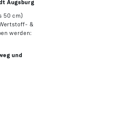
adt Augsburg
ls 50 cm)
Wertstoff- &
ben werden:
zweg und