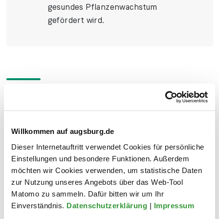
gesundes Pflanzen­wachstum
gefördert wird.
WAS DARF AUF DEN KOMPOST?
WAS NICHT?
Willkommen auf augsburg.de
Dieser Internetauftritt verwendet Cookies für persönliche
Küchen­abfälle z. B. rohe Obst- und
Einstellungen und besondere Funktionen. Außerdem
Gemüse­abfälle, Eier­schalen, Kaffee­
möchten wir Cookies verwenden, um statistische Daten
satz und Teebeutel
zur Nutzung unseres Angebots über das Web-Tool
Matomo zu sammeln. Dafür bitten wir um Ihr
Garten­abfälle z. B. Rasenschnitt,
Einverständnis.
Datenschutzerklärung
|
Impressum
faules und grünes Obst, Pflanzenreste