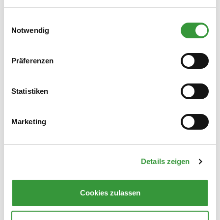
und Unkraut
Blumen­erde, auch dann wenn sie
Einwilligungsauswahl
durchwurzelt ist z. B. aus
Notwendig
Blumenkästen
Holz­häcksel, Reisig, Rinde, Stroh und
Präferenzen
Fall­laub
Statistiken
Marketing
Fisch-, und Fleisch­reste, Knochen,
gekochte Nahrungs­mittel
Hygiene­papier, Plastik­tüten, Kehricht,
Details zeigen
Haustier­streu (mögliche Krankheits­
erreger)
Cookies zulassen
kranke oder mit Schädlingen
befallene Pflanzen­teile oder Laub