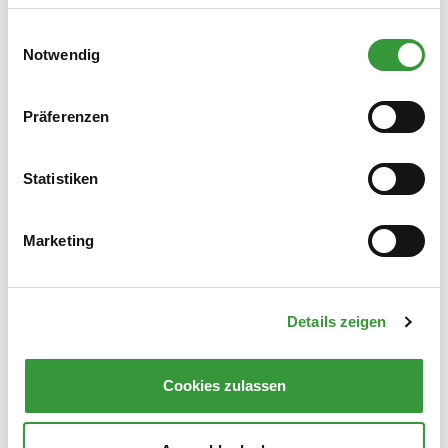
Einwilligungsauswahl
Notwendig
BITTE BEACHTEN SIE DIE EINWURF­ZEITEN:
Präferenzen
WERKTAGS VON 7.00 – 12.00 UHR UND 14.00
– 20.00 UHR
Statistiken
DIE NÄCHSTE WERT­STOFF­INSEL FINDEN SIE
HIER.
Marketing
Details zeigen
ZUVERLÄSSIGE PARTNER
Cookies zulassen
Mit der »aktion Hoffnung – Hilfe für die Mission
GmbH« hat der AWS einen er­fahrenen und zuver­