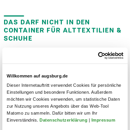
DAS DARF NICHT IN DEN
CONTAINER FÜR ALTTEXTILIEN &
SCHUHE
nasse und stark ver­schmutzte Klei­
Willkommen auf augsburg.de
dung und Wäsche
stark ab­getragene Schuhe
Dieser Internetauftritt verwendet Cookies für persönliche
Einstellungen und besondere Funktionen. Außerdem
Einzel­schuhe
möchten wir Cookies verwenden, um statistische Daten
Ski­schuhe
zur Nutzung unseres Angebots über das Web-Tool
textil­fremde Stoffe
Matomo zu sammeln. Dafür bitten wir um Ihr
stark zerschlissene Kleidung
Einverständnis.
Datenschutzerklärung
|
Impressum