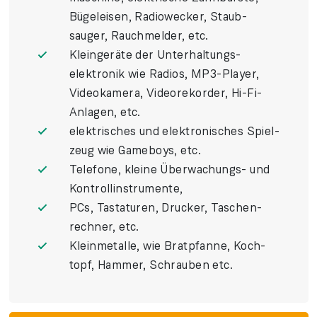
Bügel­eisen, Radio­wecker, Staub­
sauger, Rauch­melder, etc.
Klein­geräte der Unter­haltungs­
elektronik wie Radios, MP3-Player,
Video­kamera, Video­rekorder, Hi-Fi-
Anlagen, etc.
elektrisches und elektro­nisches Spiel­
zeug wie Game­boys, etc.
Telefone, kleine Über­wachungs- und
Kontroll­instrumente,
PCs, Tasta­turen, Drucker, Taschen­
rechner, etc.
Klein­metalle, wie Brat­pfanne, Koch­
topf, Hammer, Schrau­ben etc.