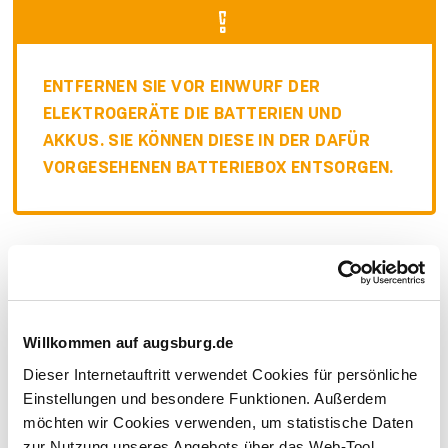
ENTFERNEN SIE VOR EINWURF DER
ELEKTROGERÄTE DIE BATTERIEN UND
AKKUS. SIE KÖNNEN DIESE IN DER DAFÜR
VORGE­SEHENEN BATTERIE­BOX ENTSORGEN.
DAS DARF NICHT IN DEN
CONTAINER FÜR ELEKTROGERÄTE
& METALLE
Willkommen auf augsburg.de
Dieser Internetauftritt verwendet Cookies für persönliche
Einstellungen und besondere Funktionen. Außerdem
möchten wir Cookies verwenden, um statistische Daten
Flachbildschirme, Fernseher, Röhren­
zur Nutzung unseres Angebots über das Web-Tool