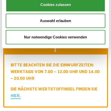
Cookies zulassen
Dieses Symbol weist darauf hin, dass das
entsprechende Gerät nicht über den Hausmüll
Auswahl erlauben
entsorgt werden darf. Seit 2005 sind alle Neugeräte
vom Hersteller auf diese Weise zu kennzeichnen.
Nur notwendige Cookies verwenden
BITTE BEACHTEN SIE DIE EINWURF­ZEITEN:
WERKTAGS VON 7.00 – 12.00 UHR UND 14.00
– 20.00 UHR
DIE NÄCHSTE WERT­STOFF­INSEL FINDEN SIE
HIER.