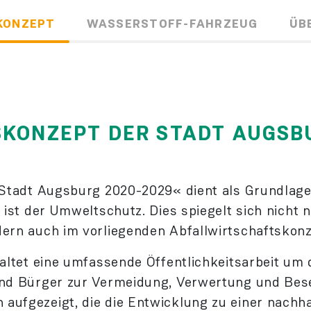
KONZEPT
WASSERSTOFF-FAHRZEUG
ÜB
KONZEPT DER STADT AUGSBU
 Stadt Augsburg 2020-2029« dient als Grund­lage
ist der Umweltschutz. Dies spiegelt sich nicht 
rn auch im vorliegenden Abfall­wirtschafts­kon
nhaltet eine umfassende Öffentlichkeits­arbeit 
d Bürger zur Ver­meidung, Verwer­tung und Besei
fgezeigt, die die Entwicklung zu einer nachhal