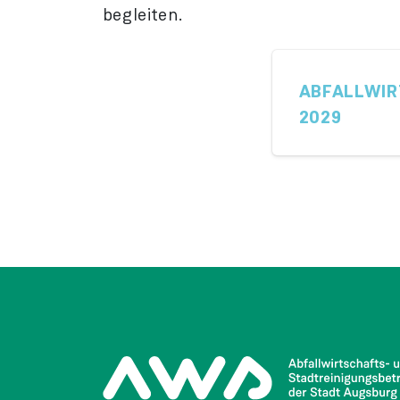
begleiten.
ABFALLWIR
2029