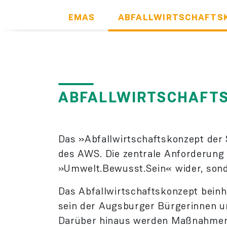
EMAS
ABFALLWIRTSCHAFTS
ABFALLWIRTSCHAFTS
Das »Abfall­wirtschafts­konzept der
des AWS. Die zentrale Anforderung 
»Umwelt.Bewusst.Sein« wider, sonde
Das Abfall­wirtschafts­konzept bei
sein der Augsburger Bürger­innen un
Darüber hinaus werden Maßnahmen au