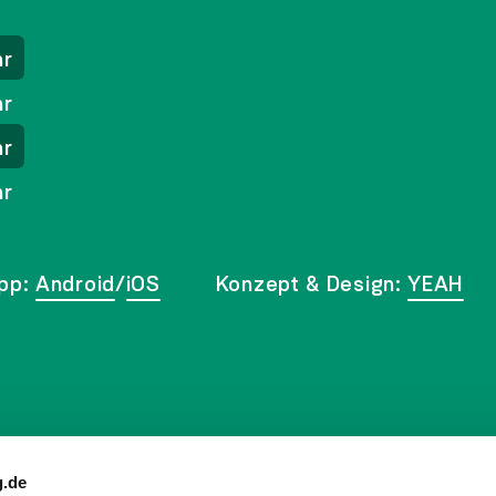
hr
hr
hr
hr
pp:
Android
/
iOS
Konzept & Design:
YEAH
Wir sind ein EMAS-
zertifizierter Betrieb
g.de