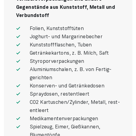
Gegen­stände aus Kunst­stoff, Metall und
Verbund­stoff
Folien, Kunststoff­tüten
Joghurt- und Margarine­becher
Kunststoff­flaschen, Tuben
Getränke­kartons, z. B. Milch, Saft
Styropor­verpackungen
Aluminium­schalen, z. B. von Fertig­
gerichten
Konserven- und Getränke­dosen
Spray­dosen, rest­entleert
CO2 Kartuschen/Zylinder, Metall, rest­
entleert
Medikamenten­verpackungen
Spielzeug, Eimer, Gieß­kannen,
Blumen­töpfe