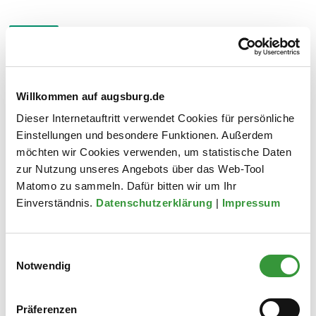
LEERUNG UND TONNENVOLUMEN
Öst­lich des Lechs leert der AWS und westlich des
Willkommen auf augsburg.de
14 Tage
Lechs leert REMONDIS alle
die sonnen­
Dieser Internetauftritt verwendet Cookies für persönliche
gelbe Wertstoff­tonne für Kun­st­stoffe & Metalle.
Einstellungen und besondere Funktionen. Außerdem
möchten wir Cookies verwenden, um statistische Daten
Stellen Sie Ihre Tonne ab
6.30 Uhr am Abfuhr­tag
zur Nutzung unseres Angebots über das Web-Tool
bereit.
Matomo zu sammeln. Dafür bitten wir um Ihr
Einverständnis.
Datenschutzerklärung
|
Impressum
Ihr mögliches Tonnen­volumen
hier.
Sollte Ihre Tonne für Kunst­stoffe & Metalle einmal
Einwilligungsauswahl
nicht ausreichen, können Sie die Wert­stoffe der
Notwendig
Sonnen­gelben Tonne bei den
Wert­stoff- & Service­
punkten
kosten­los anliefern.
Präferenzen